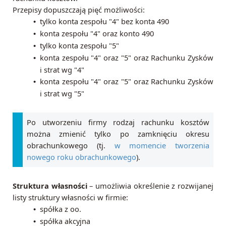
Przepisy dopuszczają pięć możliwości:
tylko konta zespołu "4" bez konta 490
•
konta zespołu "4" oraz konto 490
•
tylko konta zespołu "5"
•
konta zespołu "4" oraz "5" oraz Rachunku Zysków
•
i strat wg "4"
konta zespołu "4" oraz "5" oraz Rachunku Zysków
•
i strat wg "5"
Po utworzeniu firmy rodzaj rachunku kosztów
można zmienić tylko po zamknięciu okresu
obrachunkowego (tj.
w momencie tworzenia
nowego roku obrachunkowego
).
Struktura własności
– umożliwia określenie z rozwijanej
listy struktury własności w firmie:
spółka z oo.
•
spółka akcyjna
•