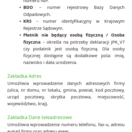
numeru NIP.
BDO
– numer rejestrowy Bazy Danych
•
Odpadowych.
KRS
– numer identyfikacyjny w Krajowym
•
Rejestrze Sądowym.
Płatnik nie będący osobą fizyczną / Osoba
•
fizyczna
– określa na potrzeby deklaracji JPK_V7
czy podatnik jest osobą fizyczną. Dla osoby
fizycznej dostępne są dodatkowe pola: imię,
nazwisko i data urodzenia.
Zakładka Adres
Umożliwia wprowadzenie danych adresowych firmy
(ulica, nr domu, nr lokalu, gmina, powiat, kod pocztowy,
urząd pocztowy, skrytka pocztowa, miejscowość,
województwo, kraj).
Zakładka Dane teleadresowe
Umożliwia wprowadzenie numeru telefonu, fax-u, adresu
e-mail firmy oraz adresu www.