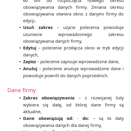
60 dni od rozpoczęcia nowego okresu
obowiązywania danych firmy. Zmiana okresu
obowiązywania otwiera okno z danymi firmy do
edycji,
Usuń zakres
–
użycie polecenia powoduje
•
usuniecie wprowadzonego zakresu
obowiązywania danych firmy,
Edytuj
–
polecenie przełącza okno w tryb edycji
•
danych,
Zapisz
– polecenie zapisuje wprowadzone dane,
•
Anuluj
– polecenie anuluje wprowadzone dane i
•
powoduje powrót do danych poprzednich.
Dane firmy
Zakres obowiązywania
– z rozwijanej listy
•
wybiera się datę, od której dane firmy są
aktualne,
Dane obowiązują od:
-
do:
– są to daty
•
obowiązywania danych dla danej firmy,