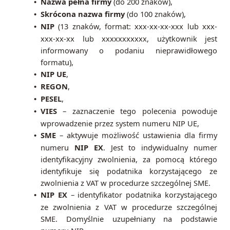
Nazwa pełna firmy
(do 200 znaków),
•
Skrócona nazwa firmy
(do 100 znaków),
•
NIP
(13 znaków, format: xxx-xx-xx-xxx lub xxx-
•
xxx-xx-xx lub xxxxxxxxxxx, użytkownik jest
informowany o podaniu nieprawidłowego
formatu),
NIP UE
,
•
REGON
,
•
PESEL
,
•
VIES
– zaznaczenie tego polecenia powoduje
•
wprowadzenie przez system numeru NIP UE,
SME
– aktywuje możliwość ustawienia dla firmy
•
numeru
NIP EX
. Jest to indywidualny numer
identyfikacyjny zwolnienia, za pomocą którego
identyfikuje się podatnika korzystającego ze
zwolnienia z VAT w procedurze szczególnej SME.
NIP EX
– identyfikator podatnika korzystającego
•
ze zwolnienia z VAT w procedurze szczególnej
SME. Domyślnie uzupełniany na podstawie