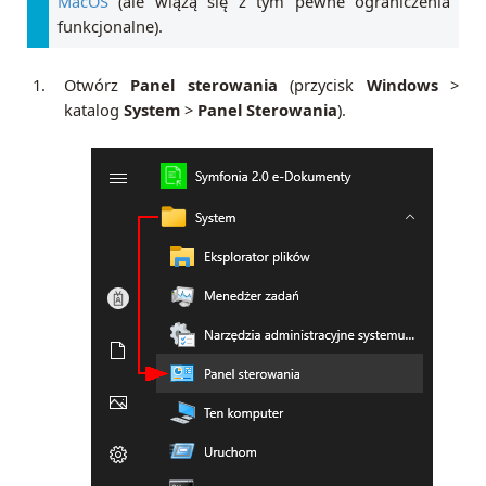
MacOS
(ale wiążą się z tym pewne ograniczenia
funkcjonalne).
1.
Otwórz
Panel sterowania
(przycisk
Windows
>
katalog
System
>
Panel Sterowania
).