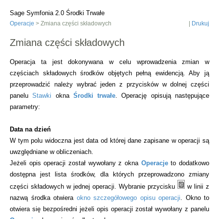
Sage Symfonia 2.0 Środki Trwałe
Operacje
> Zmiana części składowych
|
Drukuj
Zmiana części składowych
Operacja ta jest dokonywana w celu wprowadzenia zmian w
częściach składowych środków objętych pełną ewidencją. Aby ją
przeprowadzić należy wybrać jeden z przycisków w dolnej części
panelu
Stawki
okna
Środki trwałe
. Operację opisują następujące
parametry:
Data na dzień
W tym polu widoczna jest data od której dane zapisane w operacji są
uwzględniane w obliczeniach.
Jeżeli opis operacji został wywołany z okna
Operacje
to dodatkowo
dostępna jest lista środków, dla których przeprowadzono zmiany
części składowych w jednej operacji. Wybranie przycisku
w linii z
nazwą środka otwiera
okno szczegółowego opisu operacji
. Okno to
otwiera się bezpośredni jeżeli opis operacji został wywołany z panelu