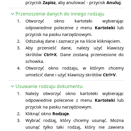
przycisk
Zapisz
, aby anulować - przycisk
Anuluj
.
Przenoszenie danych do innego rodzaju
1.
Otworzyć okno kartoteki wybierając
odpowiednie polecenie z menu
Kartoteki
lub
przycisk na pasku narzędziowym.
2.
Odszukaj dane i zaznacz je na liście kliknięciem.
3.
Aby przenieść dane, należy użyć klawiszy
skrótów
Ctrl+X
. Dane zostaną przeniesione do
schowka.
4.
Otworzyć okno rodzaju, w którym chcemy
umieścić dane i użyć klawiszy skrótów
Ctrl+V
.
Usuwanie rodzaju dokumentu
1.
Należy otworzyć okno kartoteki wybierając
odpowiednie polecenie z menu
Kartoteki
lub
przycisk na pasku narzędziowym.
2.
Kliknąć okno
Rodzaje
.
3.
Wybrać rodzaj, który chcemy usunąć. Można
usunąć tylko taki rodzaj, który nie zawiera