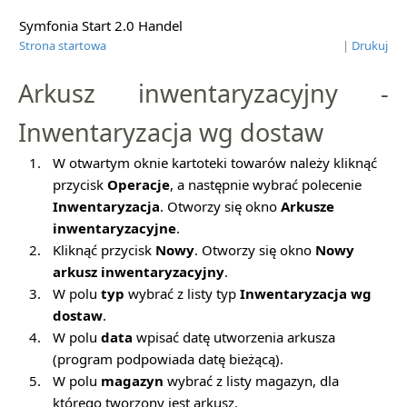
Symfonia Start 2.0 Handel
Strona startowa
|
Drukuj
Arkusz inwentaryzacyjny -
Inwentaryzacja wg dostaw
1.
W otwartym oknie kartoteki towarów należy kliknąć
przycisk
Operacje
, a następnie wybrać polecenie
Inwentaryzacja
. Otworzy się okno
Arkusze
inwentaryzacyjne
.
2.
Kliknąć przycisk
Nowy
. Otworzy się okno
Nowy
arkusz inwentaryzacyjny
.
3.
W polu
typ
wybrać z listy typ
Inwentaryzacja wg
dostaw
.
4.
W polu
data
wpisać datę utworzenia arkusza
(program podpowiada datę bieżącą).
5.
W polu
magazyn
wybrać z listy magazyn, dla
którego tworzony jest arkusz.