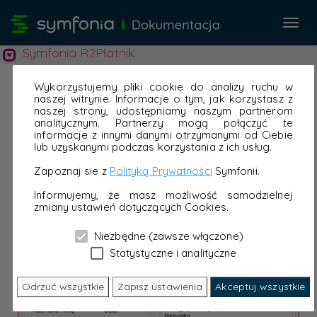
Przeł
nawi
Symfonia R2Płatnik
Wykorzystujemy pliki cookie do analizy ruchu w
naszej witrynie. Informacje o tym, jak korzystasz z
naszej strony, udostępniamy naszym partnerom
analitycznym. Partnerzy mogą połączyć te
informacje z innymi danymi otrzymanymi od Ciebie
lub uzyskanymi podczas korzystania z ich usług.
Zapoznaj sie z
Polityką Prywatności
Symfonii.
Informujemy, że masz możliwość samodzielnej
zmiany ustawień dotyczących Cookies.
Niezbędne (zawsze włączone)
Statystyczne i analityczne
Odrzuć wszystkie
Zapisz ustawienia
Akceptuj wszystkie