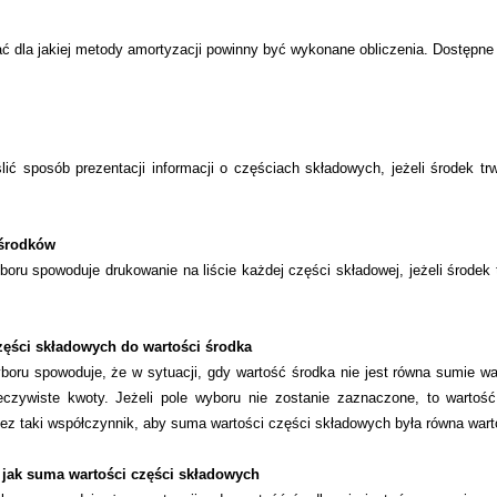
ać dla jakiej metody amortyzacji powinny być wykonane obliczenia. Dostępne 
ić sposób prezentacji informacji o częściach składowych, jeżeli środek tr
 środków
oru spowoduje drukowanie na liście każdej części składowej, jeżeli środek
części składowych do wartości środka
boru spowoduje, że w sytuacji, gdy wartość środka nie jest równa sumie wa
czywiste kwoty. Jeżeli pole wyboru nie zostanie zaznaczone, to wartość
ez taki współczynnik, aby suma wartości części składowych była równa wart
a jak suma wartości części składowych