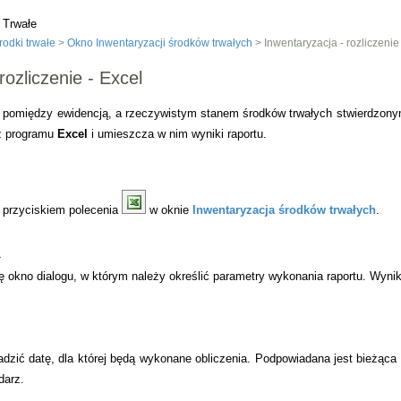
 Trwałe
odki trwałe
>
Okno Inwentaryzacji środków trwałych
> Inwentaryzacja - rozliczenie
rozliczenie - Excel
c pomiędzy ewidencją, a rzeczywistym stanem środków trwałych stwierdzonym
sz programu
Excel
i umieszcza w nim wyniki raportu.
 przyciskiem polecenia
w oknie
Inwentaryzacja środków trwałych
.
a
ę okno dialogu, w którym należy określić parametry wykonania raportu. Wynik
zić datę, dla której będą wykonane obliczenia. Podpowiadana jest bieżąca 
darz.