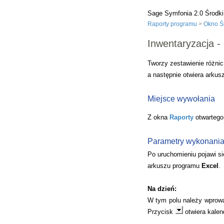
Sage Symfonia 2.0 Środki
Raporty programu
>
Okno Śr
Inwentaryzacja - 
Tworzy zestawienie różni
a następnie otwiera arku
Miejsce wywołania
Z okna
Raporty
otwartego
Parametry wykonani
Po uruchomieniu pojawi si
arkuszu programu
Excel
.
Na dzień:
W tym polu należy wprowad
Przycisk
otwiera kalen