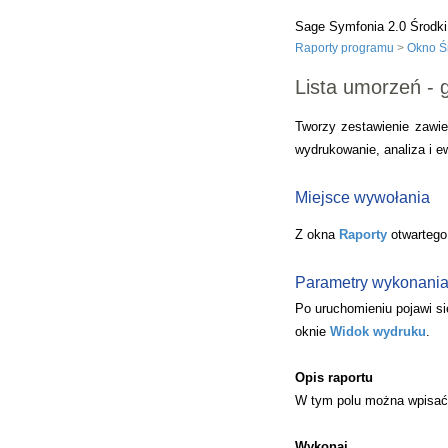
Sage Symfonia 2.0 Środki
Raporty programu
>
Okno Śr
Lista umorzeń - g
Tworzy zestawienie zawi
wydrukowanie, analiza i 
Miejsce wywołania
Z okna
Raporty
otwartego
Parametry wykonani
Po uruchomieniu pojawi si
oknie
Widok wydruku
.
Opis raportu
W tym polu można wpisać 
Wykonaj