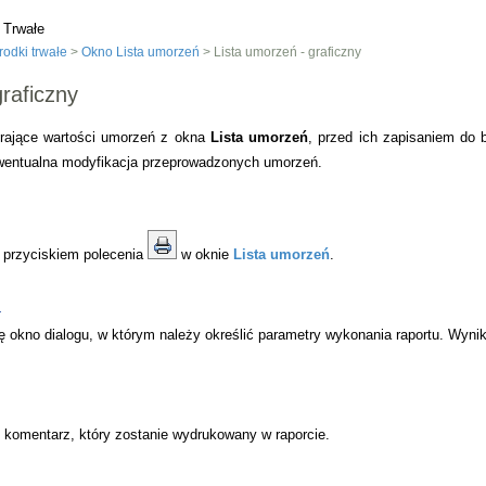
 Trwałe
odki trwałe
>
Okno Lista umorzeń
> Lista umorzeń - graficzny
raficzny
erające wartości umorzeń z okna
Lista umorzeń
, przed ich zapisaniem do 
ewentualna modyfikacja przeprowadzonych umorzeń.
 przyciskiem polecenia
w oknie
Lista umorzeń
.
a
ę okno dialogu, w którym należy określić parametry wykonania raportu. Wynik
komentarz, który zostanie wydrukowany w raporcie.