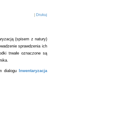
|
Drukuj
ryzacją (spisem z natury)
owadzenie sprawdzenia ich
rodki trwałe oznaczone są
nika.
m dialogu
Inwentaryzacja