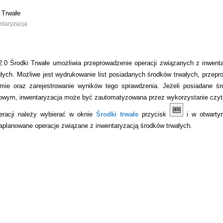
 Trwałe
ntaryzacja
0 Środki Trwałe umożliwia przeprowadzenie operacji związanych z inwenta
łych. Możliwe jest wydrukowanie list posiadanych środków trwałych, przepr
rmie oraz zarejestrowanie wyników tego sprawdzenia. Jeżeli posiadane ś
owym, inwentaryzacja może być zautomatyzowana przez wykorzystanie czyt
eracji należy wybierać w oknie
Środki trwałe
przycisk
i w otwarty
planowane operacje związane z inwentaryzacją środków trwałych.