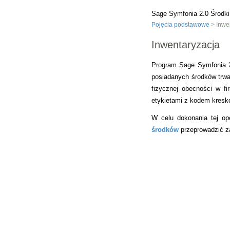
Sage Symfonia 2.0 Środki
Pojęcia podstawowe
> Inwe
Inwentaryzacja
Program Sage Symfonia 2.
posiadanych środków trwa
fizycznej obecności w fi
etykietami z kodem kresk
W celu dokonania tej op
środków
przeprowadzić za