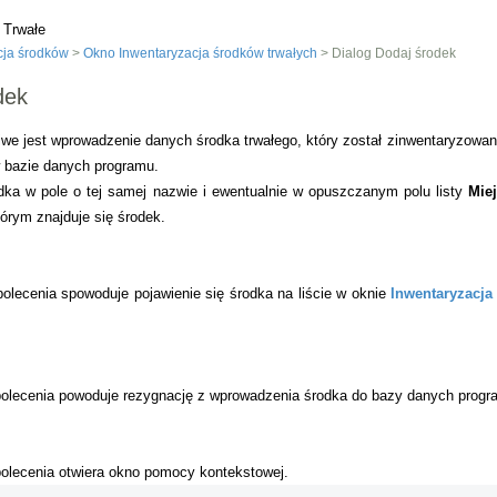
 Trwałe
cja środków
>
Okno Inwentaryzacja środków trwałych
> Dialog Dodaj środek
dek
we jest wprowadzenie danych środka trwałego, który został zinwentaryzowan
 bazie danych programu.
ka w pole o tej samej nazwie i ewentualnie w opuszczanym polu listy
Mie
órym znajduje się środek.
olecenia spowoduje pojawienie się środka na liście w oknie
Inwentaryzacja
polecenia powoduje rezygnację z wprowadzenia środka do bazy danych progr
polecenia otwiera okno pomocy kontekstowej.