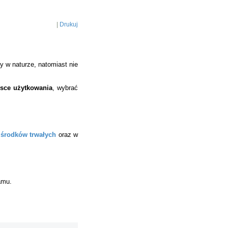
|
Drukuj
y w naturze, natomiast nie
jsce użytkowania
, wybrać
 środków trwałych
oraz w
amu.