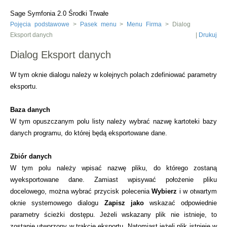
Sage Symfonia 2.0 Środki Trwałe
Pojęcia podstawowe
>
Pasek menu
>
Menu Firma
> Dialog
Eksport danych
|
Drukuj
Dialog Eksport danych
W tym oknie dialogu należy w kolejnych polach zdefiniować parametry
eksportu.
Baza danych
W tym opuszczanym polu listy należy wybrać nazwę kartoteki bazy
danych programu, do której będą eksportowane dane.
Zbiór danych
W tym polu należy wpisać nazwę pliku, do którego zostaną
wyeksportowane dane. Zamiast wpisywać położenie pliku
docelowego, można wybrać przycisk polecenia
Wybierz
i w otwartym
oknie systemowego dialogu
Zapisz jako
wskazać odpowiednie
parametry ścieżki dostępu. Jeżeli wskazany plik nie istnieje, to
zostanie utworzony w trakcie eksportu. Natomiast jeżeli plik istnieje w