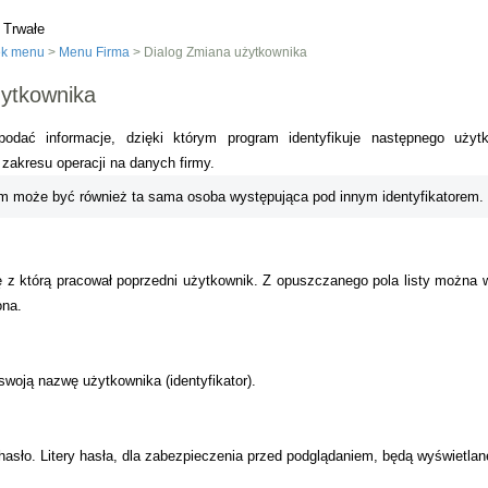
 Trwałe
ek menu
>
Menu Firma
> Dialog Zmiana użytkownika
żytkownika
odać informacje, dzięki którym program identyfikuje następnego użyt
zakresu operacji na danych firmy.
 może być również ta sama osoba występująca pod innym identyfikatorem.
 z którą pracował poprzedni użytkownik. Z opuszczanego pola listy można 
ona.
woją nazwę użytkownika (identyfikator).
asło. Litery hasła, dla zabezpieczenia przed podglądaniem, będą wyświetlan