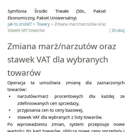
Symfonia Środki Trwałe (50c, Pakiet
Ekonomiczny, Pakiet Uniwersalny)
Jak to zrobić?
>
Towary
> Zmiana marż/narzutów oraz
stawek VAT towarów
|
Drukuj
Zmiana marż/narzutów oraz
stawek VAT dla wybranych
towarów
Operacja ta umożliwia zmianę dla zaznaczonych
towarów:
narzutów/marż procentowych dla każdej ze
•
zdefiniowanych cen sprzedaży,
przypisania cen to ceny bazowej,
•
stawek VAT dla wybranych z listy towarów.
•
Po wprowadzeniu zmian, system przepisuje nowe
wartości do kart towarów, oblicza nowe ceny sprzedaży i