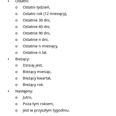
Ostatni:
•
Ostatni tydzień,
o
Ostatni rok (12 miesięcy),
o
Ostatnie 30 dni,
o
Ostatnie 60 dni,
o
Ostatnie 90 dni,
o
Ostatnie n dni,
o
Ostatnie n miesięcy,
o
Ostatnie n lat.
o
Bieżący:
•
Dzisiaj jest,
o
Bieżący miesiąc,
o
Bieżący kwartał,
o
Bieżący rok.
o
Następny:
•
Jutro,
o
Poza tym rokiem,
o
Jest w przyszłym tygodniu.
o