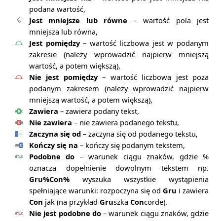
podana wartość,
Jest mniejsze lub równe
– wartość pola jest
mniejsza lub równa,
Jest pomiędzy
– wartość liczbowa jest w podanym
zakresie (należy wprowadzić najpierw mniejszą
wartość, a potem większą),
Nie jest pomiędzy
– wartość liczbowa jest poza
podanym zakresem (należy wprowadzić najpierw
mniejszą wartość, a potem większą),
Zawiera
– zawiera podany tekst,
Nie zawiera
– nie zawiera podanego tekstu,
Zaczyna się od
– zaczyna się od podanego tekstu,
Kończy się na
– kończy się podanym tekstem,
Podobne do
– warunek ciągu znaków, gdzie %
oznacza dopełnienie dowolnym tekstem np.
Gru%Con%
wyszuka wszystkie wystąpienia
spełniające warunki: rozpoczyna się od
Gru
i zawiera
Con
jak (na przykład
Gru
szka
Con
corde).
Nie jest podobne do
– warunek ciągu znaków, gdzie