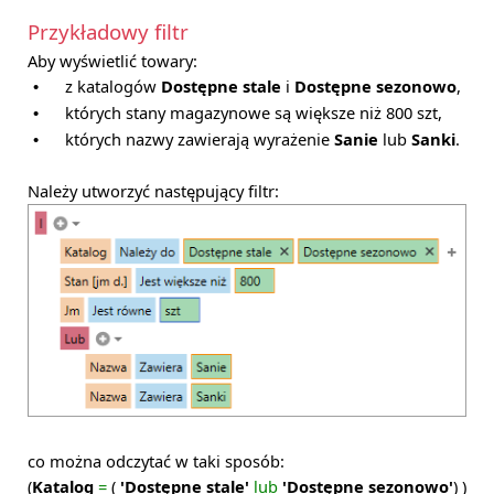
Przykładowy filtr
Aby wyświetlić towary:
z katalogów
Dostępne stale
i
Dostępne sezonowo
,
•
których stany magazynowe są większe niż 800 szt,
•
których nazwy zawierają wyrażenie
Sanie
lub
Sanki
.
•
Należy utworzyć następujący filtr:
co można odczytać w taki sposób:
(
Katalog
=
(
'Dostępne stale'
lub
'Dostępne sezonowo'
) )