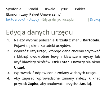
Symfonia Środki Trwałe (50c, Pakiet
Ekonomiczny, Pakiet Uniwersalny)
Jak to zrobić?
>
Urzędy
> Edycja danych urzędu
|
Drukuj
Edycja danych urzędu
1.
Należy wybrać polecenie
Urzędy
z menu
Kartoteki
.
Pojawi się okno kartoteki urzędów.
2.
Wybrać z listy urząd, którego dane chcemy edytować
i kliknąć dwukrotnie lewym klawiszem myszy lub
użyć klawiszy skrótów
Ctrl+Enter
. Otworzy się okno
Urząd
.
3.
Wprowadzić odpowiednie zmiany w danych urzędu.
4.
Aby zapisać wprowadzone zmiany należy kliknąć
przycisk
Zapisz
, aby anulować - przycisk
Anuluj
.