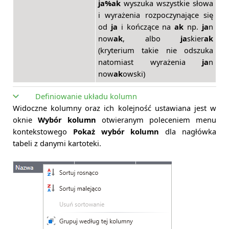
ja%ak
wyszuka wszystkie słowa
i wyrażenia rozpoczynające się
od
ja
i kończące na
ak
np.
ja
n
now
ak
, albo
ja
skier
ak
(kryterium takie nie odszuka
natomiast wyrażenia
ja
n
now
ak
owski)
Definiowanie układu kolumn
Widoczne kolumny oraz ich kolejność ustawiana jest w
oknie
Wybór kolumn
otwieranym poleceniem menu
kontekstowego
Pokaż wybór kolumn
dla nagłówka
tabeli z danymi kartoteki.