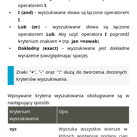
operatorem
I
.
I (and)
– wyszukiwane słowa są łączone operatorem
•
I
.
Lub (or)
– wyszukiwane słowa są łączone
•
operatorem
Lub
. Aby użyć operatora
I
poprzedź
kryterium znakiem
+
(np.
jan +nowak
)
Dokładny (exact)
– wyszukiwane jest dokładne
•
wyrażenie
(uwzględniając spacje)
.
Znaki "
+
", "
-
" oraz "
:
" służą do tworzenia złożonych
kryteriów wyszukiwania.
Wpisywane kryteria wyszukiwania obsługiwane są w
następujący sposób:
Kryterium
Opis
wyszukiwania
xyz
Wyszuka wszystkie wiersze w
których występuje podany ciąg