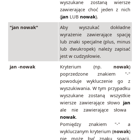
wyszukane zostaną wiersze
zawierające choć jeden z nich
(
jan
LUB
nowak
).
"jan nowak"
Aby wyszukać dokładne
wyrażenie zawierające spację
lub znaki specjalne (plus, minus
lub dwukropek) należy zapisać
jest w cudzysłowie.
jan -nowak
Kryterium (np.
nowak
)
poprzedzone znakiem "-"
powoduje wykluczenie go z
wyszukiwania. W tym przypadku
wyszukane zostaną wszystkie
wiersze zawierające słowo
jan
ale nie zawierające słowa
nowak
.
Pomiędzy znakiem "-" a
wykluczanym kryterium (
nowak
)
nie może być znaku spacji.