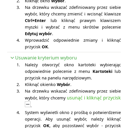
2.
Kliknąć okno
Wybór
.
3.
Na drzewku wskazać zdefiniowany przez siebie
wybór, który chcemy zmienić i wcisnąć klawisze
Ctrl+Enter
lub kliknąć prawym klawiszem
myszki i wybrać z menu skrótów polecenie
Edytuj wybór
.
4.
Wprowadzić odpowiednie zmiany i kliknąć
przycisk
OK
.
Usuwanie kryterium wyboru
1.
Należy otworzyć okno kartoteki wybierając
odpowiednie polecenie z menu
Kartoteki
lub
przycisk na panelu narzędziowym.
2.
Kliknąć okienko
Wybór
.
3.
Na drzewku wskazać zdefiniowany przez siebie
usunąć i kliknąć przycisk
wybór, który chcemy
.
4.
System wyświetli okno z prośbą o potwierdzenie
operacji. Aby usunąć wybór, należy kliknąć
przycisk
OK
, aby pozostawić wybór - przycisk