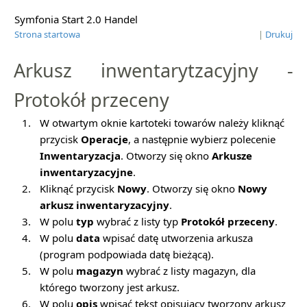
Symfonia Start 2.0 Handel
Strona startowa
|
Drukuj
Arkusz inwentarytzacyjny -
Protokół przeceny
1.
W otwartym oknie kartoteki towarów należy kliknąć
przycisk
Operacje
, a następnie wybierz polecenie
Inwentaryzacja
. Otworzy się okno
Arkusze
inwentaryzacyjne
.
2.
Kliknąć przycisk
Nowy
. Otworzy się okno
Nowy
arkusz inwentaryzacyjny
.
3.
W polu
typ
wybrać z listy typ
Protokół przeceny
.
4.
W
polu
data
wpisać datę utworzenia arkusza
(program podpowiada datę bieżącą).
5.
W polu
magazyn
wybrać z listy magazyn, dla
którego tworzony jest arkusz.
6.
W polu
opis
wpisać tekst opisujący tworzony arkusz