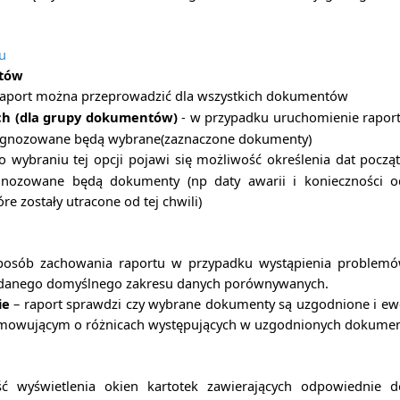
u
tów
raport można przeprowadzić dla wszystkich dokumentów
ch (dla grupy dokumentów)
- w przypadku uruchomienie raport
iagnozowane będą wybrane(zaznaczone dokumenty)
o wybraniu tej opcji pojawi się możliwość określenia dat począ
gnozowane będą dokumenty (np daty awarii i konieczności od
re zostały utracone od tej chwili)
posób zachowania raportu w przypadku wystąpienia problemó
danego domyślnego zakresu danych porównywanych.
ie
– raport sprawdzi czy wybrane dokumenty są uzgodnione i ew
mowującym o różnicach występujących w uzgodnionych dokumen
ć wyświetlenia okien kartotek zawierających odpowiednie 