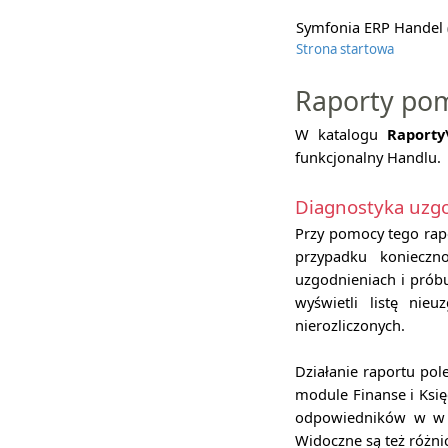
Symfonia ERP Handel (
Strona startowa
Raporty po
W katalogu
Raporty
funkcjonalny Handlu.
Diagnostyka uzg
Przy pomocy tego rap
przypadku konieczn
uzgodnieniach i próbu
wyświetli listę ni
nierozliczonych.
Działanie raportu po
module Finanse i Księ
odpowiedników w w mo
Widoczne są też róż