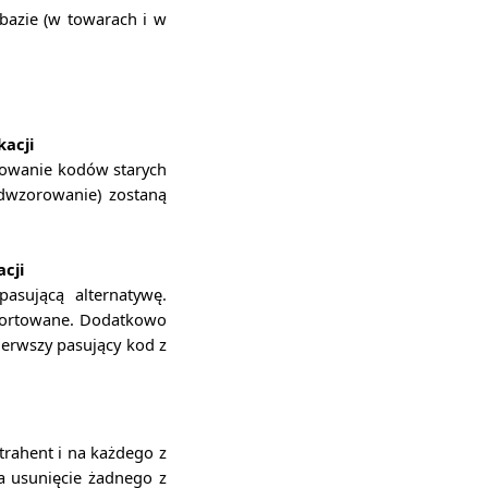
 bazie (w towarach i w
acji
rowanie kodów starych
dwzorowanie) zostaną
cji
asującą alternatywę.
aportowane. Dodatkowo
erwszy pasujący kod z
rahent i na każdego z
 usunięcie żadnego z