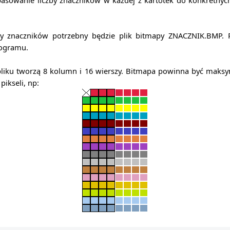
asowanie liczby znaczników w każdej z kartotek do konkretnyc
by znaczników potrzebny będzie plik bitmapy ZNACZNIK.BMP. P
rogramu.
liku tworzą 8 kolumn i 16 wierszy. Bitmapa powinna być maksy
pikseli, np: