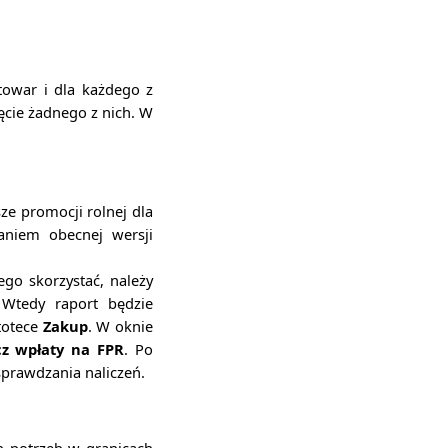
owar i dla każdego z
cie żadnego z nich. W
ze promocji rolnej dla
aniem obecnej wersji
ego skorzystać, należy
 Wtedy raport będzie
totece
Zakup
. W oknie
icz wpłaty na FPR
. Po
sprawdzania naliczeń.