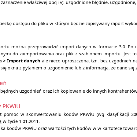
aznaczenie właściwej opcji v): uzgodnione błędnie, uzgodnione
ieżkę dostępu do pliku w którym będzie zapisywany raport wykon
ortu można przeprowadzić import danych w formacie 3.0. Po 
danymi do zaimportowania oraz plik z szablonem importu. Jest t
a > Import danych
ale nieco uproszczona, tzn. bez uzgodnień n
się okna z pytaniem o uzgodnienie lub z informacją, że dane się z
ień
będnych uzgodnień oraz ich kopiowanie do innych kontrahentów
w PKWiU
st pomoc w skonwertowaniu kodów PKWiU (wg klasyfikacji 20
 w życie 1.01.2011.
ika kodów PKWiU oraz wartości tych kodów w w kartotece towar