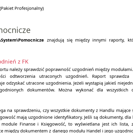
Pakiet Profesjonalny)
mocnicze
\System\Pomocnicze
znajdują się między innymi raporty, któ
odnień z FK
ortu należy sprawdzić poprawność uzgodnień między modułami.
ości odtworzenia utraconych uzgodnień. Raport sprawdza
je odzyskać utracone uzgodnienia. Jeżeli wystąpią jakieś niejedn
euzgodnionych dokumentów. Można wykonać dla wszystkich
lega na sprawdzeniu, czy wszystkie dokumenty z Handlu mające
gowość mają uzgodnione identyfikatory. Jeśli są dokumenty, dla 
dule Finanse i Księgowość, to wyświetlana jest ich lista, 
nice między dokumentem z danego modułu Handel i jego uzgodn