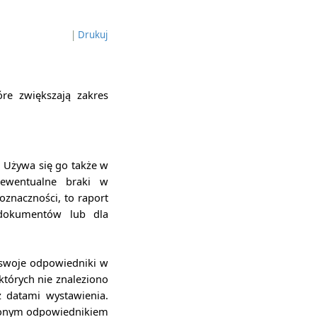
|
Drukuj
re zwiększają zakres
 Używa się go także w
 ewentualne braki w
oznaczności, to raport
 dokumentów lub dla
 swoje odpowiedniki w
których nie znaleziono
z datami wystawienia.
ionym odpowiednikiem