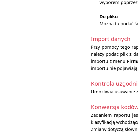
wyborem poprzez z
Do pliku
Można tu podać śc
Import danych
Przy pomocy tego rap
należy podać plik z 
importu z menu
Firm
importu nie pojawiają 
Kontrola uzgodn
Umożliwia usuwanie z
Konwersja kodó
Zadaniem raportu je
klasyfikacją wchodzącą
Zmiany dotyczą słown