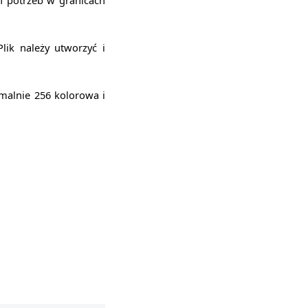
h potrzeb w granicach
lik należy utworzyć i
malnie 256 kolorowa i