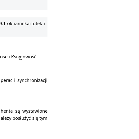
.1 oknami kartotek i
nse i Księgowość.
eracji synchronizacji
ahenta są wystawione
leży posłużyć się tym