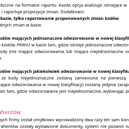
oczne na formatce raportu. Każda opcja analizuje istniejące w
 i raportuje propozycje zmian. Dodatkowo:
 bazie, tylko raportowanie proponowanych zmian kodów
adnych zmian w bazie.
odów mających jednoznaczne odwzorowanie w nowej klasyfik
 kodów PKWiU w bazie tam, gdzie istnieje jednoznaczne odwzo
kody (nie mające odwzorowania lub mające niejednoznaczne o
e.
odów mających jakiekolwiek odwzorowanie w nowej klasyfika
że kody niejednoznaczne zostaną zamienione na pierwszą p
mające odwzorowania w nowej klasyfikacji) zostaną jedynie zar
eż tam, gdzie odwzorowanie jest niejednoznaczne, wybierając pi
rahentów
anych firmy został omyłkowo wprowadzony dwa razy ten sam kont
ahentów zostały wystawione dokumenty, system nie pozwoli na