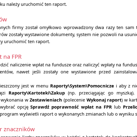
ku należy uruchomić ten raport.
rów
danych firmy został omyłkowo wprowadzony dwa razy ten sam t
w zostały wystawione dokumenty, system nie pozwoli na usunię
y uruchomić ten raport.
t na FPR
zić naliczenie wpłat na fundusze oraz naliczyć wpłaty na fundus
ntów, nawet jeśli zostały one wystawione przed zainstalow
ieszczony jest w menu
Raporty\System\Pomocnicze
i aby z ni
łęzi
Raporty\Kartoteki\Zakup
(np. przeciągając go myszką).
o wykonania w
Zestawieniach
(polecenie
Wykonaj raport
) w kar
 wybrać opcję
Sprawdź poprawność wpłat na FPR
lub
Przel
 program wyświetli raport o wykonanych zmianach lub o wyniku 
r znaczników