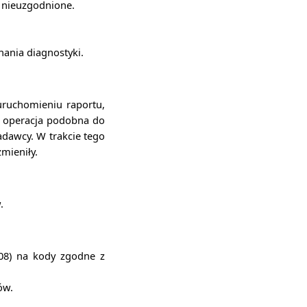
, nieuzgodnione.
ania diagnostyki.
uruchomieniu raportu,
o operacja podobna do
adawcy. W trakcie tego
mieniły.
.
08) na kody zgodne z
ów.