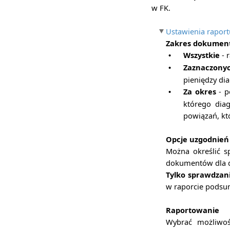
w FK.
Ustawienia raport
Zakres dokumen
Wszystkie
- 
•
Zaznaczony
•
pieniędzy d
Za okres
- p
•
którego dia
powiązań, któ
Opcje uzgodnień
Można określić s
dokumentów dla 
Tylko sprawdzan
w raporcie podsu
Raportowanie
Wybrać możliwoś