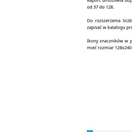
Raport umożliwia dop
od 37 do 128.
Do rozszerzenia licz
zapisać w katalogu p
Ikony znaczników w p
mieć rozmiar
128x240 