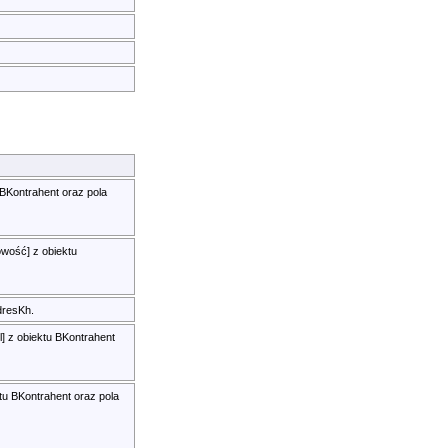
u BKontrahent oraz pola
owość] z obiektu
dresKh.
l] z obiektu BKontrahent
ktu BKontrahent oraz pola