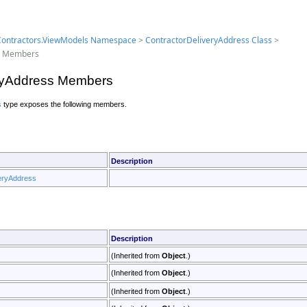
.Contractors.ViewModels Namespace
>
ContractorDeliveryAddress Class
>
s Members
eryAddress Members
s
type exposes the following members.
Description
eryAddress
Description
(Inherited from
Object
.)
(Inherited from
Object
.)
(Inherited from
Object
.)