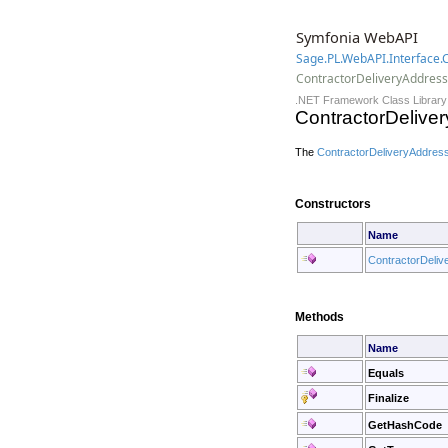
Symfonia WebAPI
Sage.PL.WebAPI.Interface
ContractorDeliveryAddres
.NET Framework Class Library
ContractorDeliv
The
ContractorDeliveryAddres
Constructors
Name
ContractorDeliv
Methods
Name
Equals
Finalize
GetHashCode