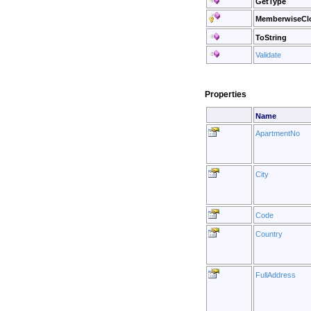
GetType
MemberwiseCl
ToString
Validate
Properties
Name
ApartmentNo
City
Code
Country
FullAddress