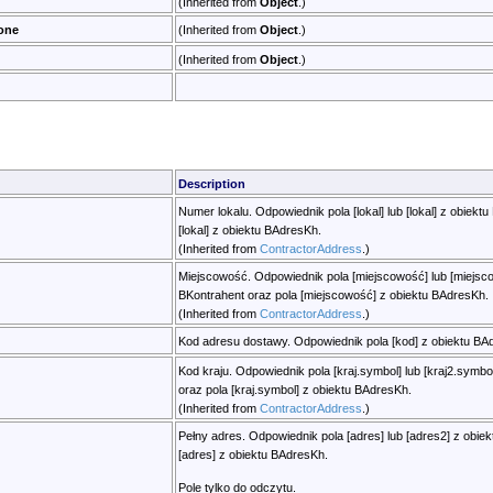
(Inherited from
Object
.)
one
(Inherited from
Object
.)
(Inherited from
Object
.)
Description
Numer lokalu. Odpowiednik pola [lokal] lub [lokal] z obiekt
[lokal] z obiektu BAdresKh.
(Inherited from
ContractorAddress
.)
Miejscowość. Odpowiednik pola [miejscowość] lub [miejsc
BKontrahent oraz pola [miejscowość] z obiektu BAdresKh.
(Inherited from
ContractorAddress
.)
Kod adresu dostawy. Odpowiednik pola [kod] z obiektu BA
Kod kraju. Odpowiednik pola [kraj.symbol] lub [kraj2.symbo
oraz pola [kraj.symbol] z obiektu BAdresKh.
(Inherited from
ContractorAddress
.)
Pełny adres. Odpowiednik pola [adres] lub [adres2] z obie
[adres] z obiektu BAdresKh.
Pole tylko do odczytu.