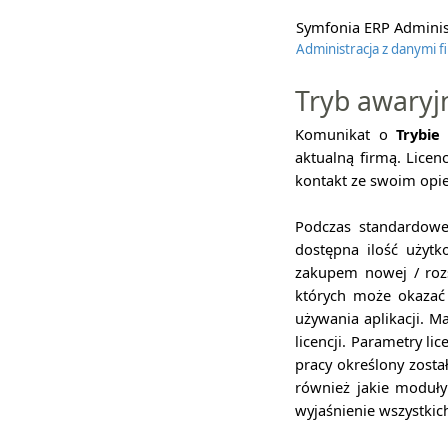
Symfonia ERP Administ
Administracja z danymi f
Tryb awaryj
Komunikat o
Trybie 
aktualną firmą. Licen
kontakt ze swoim opi
Podczas standardowej
dostępna ilość użytk
zakupem nowej / rozsz
których może okazać
używania aplikacji. 
licencji. Parametry li
pracy określony zosta
również jakie moduły
wyjaśnienie wszystkic