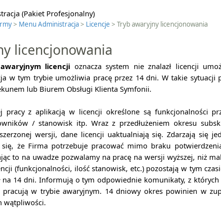
racja (Pakiet Profesjonalny)
irmy
>
Menu Administracja
>
Licencje
> Tryb awaryjny licencjonowania
ny licencjonowania
awaryjnym licencji
oznacza system nie znalazł licencji umoż
cja w tym trybie umożliwia pracę przez 14 dni. W takie sytuacji
ekunem lub Biurem Obsługi Klienta Symfonii.
 pracy z aplikacją w licencji określone są funkcjonalności pr
owników / stanowisk itp. Wraz z przedłużeniem okresu subskr
erzonej wersji, dane licencji uaktualniają się. Zdarzają się j
 się, że Firma potrzebuje pracować mimo braku potwierdzeni
Mając to na uwadze pozwalamy na pracę na wersji wyższej, niż m
cencji (funkcjonalności, ilość stanowisk, etc.) pozostają w tym czas
ł na 14 dni. Informują o tym odpowiednie komunikaty, z któryc
 pracują w trybie awaryjnym. 14 dniowy okres powinien w zup
h wątpliwości.