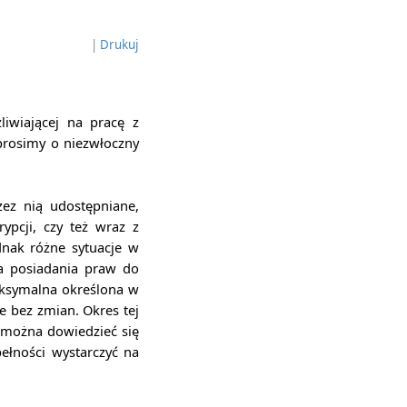
|
Drukuj
liwiającej na pracę z
 prosimy o niezwłoczny
zez nią udostępniane,
ypcji, czy też wraz z
ednak różne sytuacje w
a posiadania praw do
aksymalna określona w
ie bez zmian. Okres tej
h można dowiedzieć się
ełności wystarczyć na