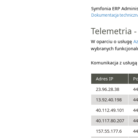
Symfonia ERP Administ
Dokumentacja techniczn
Telemetria 
W oparciu o usługę
Az
wybranych funkcjonal
Komunikacja z usługą
Adres IP
Po
23.96.28.38
44
13.92.40.198
44
40.112.49.101
44
40.117.80.207
44
157.55.177.6
44