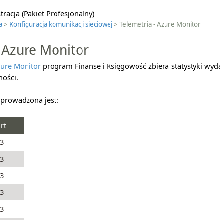
racja (Pakiet Profesjonalny)
a
>
Konfiguracja komunikacji sieciowej
> Telemetria - Azure Monitor
- Azure Monitor
ure Monitor
program Finanse i Księgowość zbiera statystyki wyda
ności.
 prowadzona jest:
rt
3
3
3
3
3