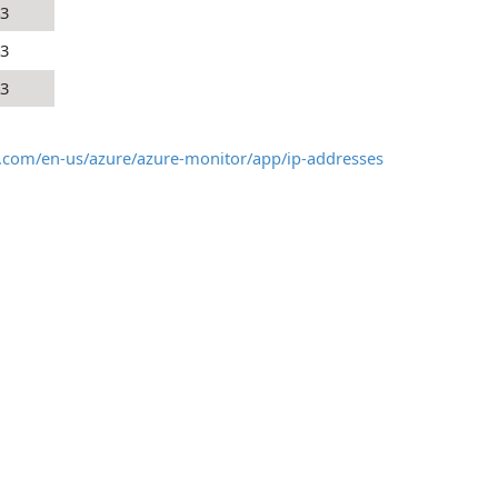
3
3
3
t.com/en-us/azure/azure-monitor/app/ip-addresses