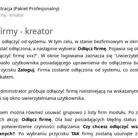
racja (Pakiet Profesjonalny)
rmy - kreator
irmy - kreator
odłączyć od systemu. W tym celu, w stanie bezfirmowym w ok
ostać odłączona, a następnie wybiera:
Odłącz firmę
. Pojawia się 
czyć firmę xxx?". W oknie logowania zaznacza się "Uwierzyte
asło użytkownika posiadającego uprawnienia do odłączenia b
rzycisku
Zaloguj
. Firma zostanie odłączona od systemu, co zos
katem.
dministrator próbuje odłączyć firmę nieistniejącą na wskazanym
 się okno uwierzytelniania użytkownika.
sem można również usuwać grupowo z listy firm modułu. Po za
ch akcję:
Odłącz firmę
. Dla baz posiadających błędny status
 potwierdzenie czynności odłączania:
Czy chcesz odłączyć ws
anych?
. Po wybraniu przycisku
TAK
firmy zostaną usunięte z