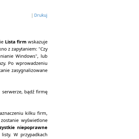
|
Drukuj
nie
Lista firm
wskazuje
okno z zapytaniem: "Czy
lnianie Windows", lub
azy. Po wprowadzeniu
tanie zasygnalizowane
 serwerze, bądź firmę
znaczeniu kilku firm,
 zostanie wyświetlone
zystkie niepoprawne
 listy. W przypadkach