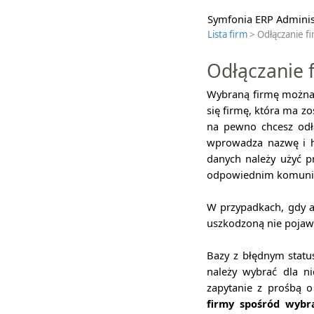
Symfonia ERP Administ
Lista firm
> Odłączanie fi
Odłączanie f
Wybraną firmę można 
się firmę, która ma z
na pewno chcesz odłą
wprowadza nazwę i h
danych należy użyć p
odpowiednim komuni
W przypadkach, gdy a
uszkodzoną nie pojawi
Bazy z błędnym statu
należy wybrać dla ni
zapytanie z prośbą o
firmy spośród wybr