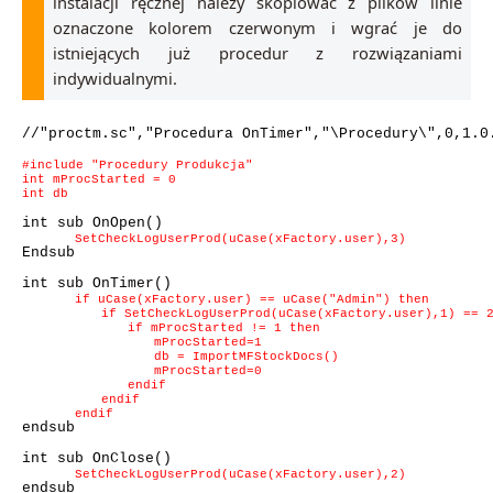
instalacji ręcznej należy skopiować z plików linie
oznaczone kolorem czerwonym i wgrać je do
istniejących już procedur z rozwiązaniami
indywidualnymi.
//"proctm.sc","Procedura OnTimer","\Procedury\",0,1.0
#include "Procedury Produkcja"
int mProcStarted = 0
int db
int sub OnOpen()
SetCheckLogUserProd(uCase(xFactory.user),3)
Endsub
int sub OnTimer()
if uCase(xFactory.user) == uCase("Admin") then
if SetCheckLogUserProd(uCase(xFactory.user),1) ==
if mProcStarted != 1 then
mProcStarted=1
db = ImportMFStockDocs()
mProcStarted=0
endif
endif
endif
endsub
int sub OnClose()
SetCheckLogUserProd(uCase(xFactory.user),2)
endsub