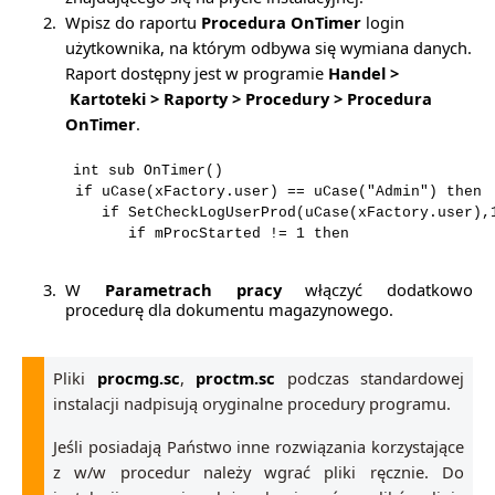
2.
Wpisz do raportu
Procedura OnTimer
login
użytkownika, na którym odbywa się wymiana danych.
Raport dostępny jest w programie
Handel >
Kartoteki > Raporty > Procedury > Procedura
OnTimer
.
int sub OnTimer()
if uCase(xFactory.user) == uCase("Admin") then
if SetCheckLogUserProd(uCase(xFactory.user)
if mProcStarted != 1 then
3.
W
Parametrach pracy
włączyć dodatkowo
procedurę dla dokumentu magazynowego.
Pliki
procmg.sc
,
proctm.sc
podczas standardowej
instalacji nadpisują oryginalne procedury programu.
Jeśli posiadają Państwo inne rozwiązania korzystające
z w/w procedur należy wgrać pliki ręcznie. Do