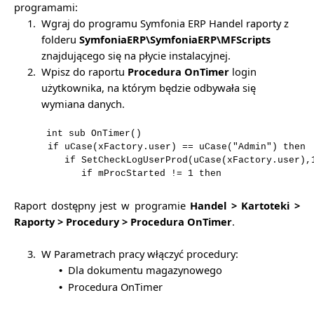
programami:
1.
Wgraj do programu Symfonia ERP Handel raporty z
folderu
SymfoniaERP\SymfoniaERP\MFScripts
znajdującego się na płycie instalacyjnej.
2.
Wpisz do raportu
Procedura OnTimer
login
użytkownika, na którym będzie odbywała się
wymiana danych.
int sub OnTimer()
if uCase(xFactory.user) == uCase("Admin") then
if SetCheckLogUserProd(uCase(xFactory.user)
if mProcStarted != 1 then
Raport dostępny jest w programie
Handel > Kartoteki >
Raporty > Procedury > Procedura OnTimer
.
3.
W Parametrach pracy włączyć procedury:
Dla dokumentu magazynowego
•
Procedura OnTimer
•