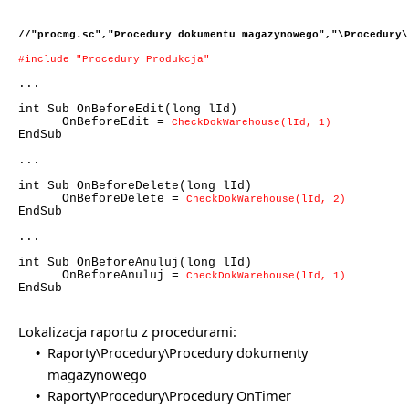
//"procmg.sc","Procedury dokumentu magazynowego","\Procedury\
#include "Procedury Produkcja"
...
int Sub OnBeforeEdit(long lId)
OnBeforeEdit =
CheckDokWarehouse(lId, 1)
EndSub
...
int Sub OnBeforeDelete(long lId)
OnBeforeDelete =
CheckDokWarehouse(lId, 2)
EndSub
...
int Sub OnBeforeAnuluj(long lId)
OnBeforeAnuluj =
CheckDokWarehouse(lId, 1)
EndSub
Lokalizacja raportu z procedurami:
Raporty\Procedury\Procedury dokumenty
•
magazynowego
Raporty\Procedury\Procedury OnTimer
•