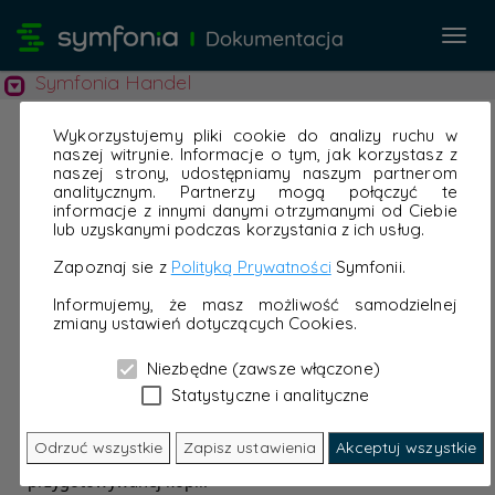
Przeł
nawi
Symfonia Handel
Wykorzystujemy pliki cookie do analizy ruchu w
naszej witrynie. Informacje o tym, jak korzystasz z
naszej strony, udostępniamy naszym partnerom
analitycznym. Partnerzy mogą połączyć te
informacje z innymi danymi otrzymanymi od Ciebie
lub uzyskanymi podczas korzystania z ich usług.
Zapoznaj sie z
Polityką Prywatności
Symfonii.
Informujemy, że masz możliwość samodzielnej
zmiany ustawień dotyczących Cookies.
Niezbędne (zawsze włączone)
Statystyczne i analityczne
Odrzuć wszystkie
Zapisz ustawienia
Akceptuj wszystkie