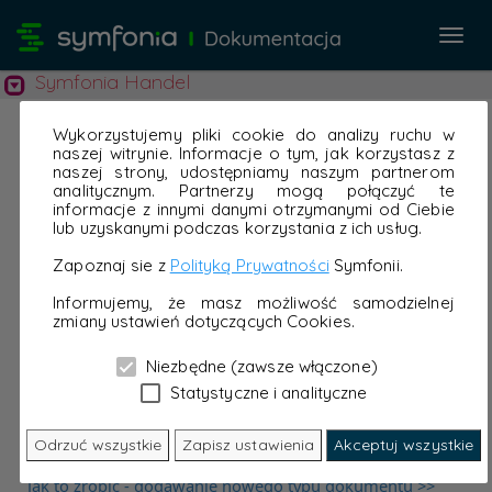
Przeł
nawi
Symfonia Handel
Wykorzystujemy pliki cookie do analizy ruchu w
naszej witrynie. Informacje o tym, jak korzystasz z
naszej strony, udostępniamy naszym partnerom
analitycznym. Partnerzy mogą połączyć te
informacje z innymi danymi otrzymanymi od Ciebie
lub uzyskanymi podczas korzystania z ich usług.
Zapoznaj sie z
Polityką Prywatności
Symfonii.
Informujemy, że masz możliwość samodzielnej
zmiany ustawień dotyczących Cookies.
Niezbędne (zawsze włączone)
Statystyczne i analityczne
Odrzuć wszystkie
Zapisz ustawienia
Akceptuj wszystkie