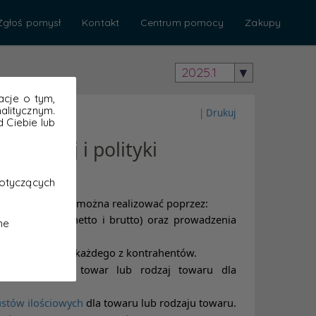
Zgłoś pomysł
Kontakt
Centrum pomocy
Zakupy
2025.1
acje o tym,
litycznym.
 Ciebie lub
otyczących
ne