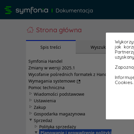
Strona główna
Wykorzys
jak korz
Partnerz
uzyskany
Zapoznaj
Informu
Cookies.