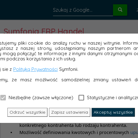
Symfonia ERP Handel
tujemy pliki cookie do analizy ruchu w naszej witrynie. Inform
ystasz z naszej strony, udostępniamy naszym partnerom ana
y mogą połączyć te informacje z innymi danymi otrzymanymi od
mi podczas korzystania z ich usług.
 sie z
Polityką Prywatności
Symfonii.
jemy, że masz możliwość samodzielnej zmiany ustawień d
Niezbędne (zawsze włączone)
Statystyczne i analitycz
Odrzuć wszystkie
Zapisz ustawienia
Akceptuj wszystkie