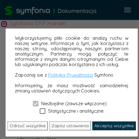
Przeł
nawi
Symfonia ERP Handel
Wykorzystujemy pliki cookie do analizy ruchu w
naszej witrynie. Informacje o tym, jak korzystasz z
naszej strony, udostępniamy naszym partnerom
analitycznym. Partnerzy mogą połączyć te
informacje z innymi danymi otrzymanymi od Ciebie
lub uzyskanymi podczas korzystania z ich usług.
Zapoznaj sie z
Polityką Prywatności
Symfonii.
Informujemy, że masz możliwość samodzielnej
zmiany ustawień dotyczących Cookies.
Niezbędne (zawsze włączone)
Statystyczne i analityczne
Odrzuć wszystkie
Zapisz ustawienia
Akceptuj wszystkie