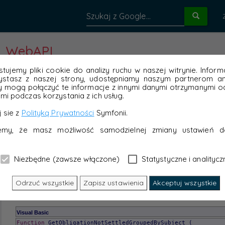
WebAPI
tujemy pliki cookie do analizy ruchu w naszej witrynie. Inform
ystasz z naszej strony, udostępniamy naszym partnerom ana
y mogą połączyć te informacje z innymi danymi otrzymanymi od
mi podczas korzystania z ich usług.
 sie z
Polityką Prywatności
Symfonii.
jemy, że masz możliwość samodzielnej zmiany ustawień d
Niezbędne (zawsze włączone)
Statystyczne i analitycz
Odrzuć wszystkie
Zapisz ustawienia
Akceptuj wszystkie