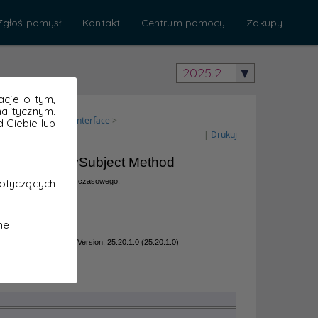
Zgłoś pomysł
Kontakt
Centrum pomocy
Zakupy
2025.2
acje o tym,
litycznym.
 Ciebie lub
otyczących
ne