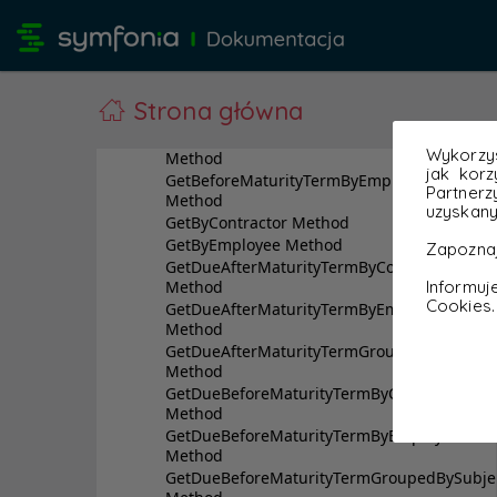
Strona główna
Wykorzys
jak korz
Partnerz
uzyskany
Zapoznaj
Informu
Cookies.