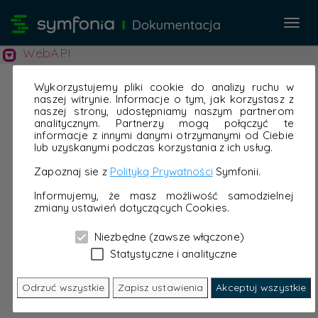
Przeł
nawi
WebAPI
Wykorzystujemy pliki cookie do analizy ruchu w
naszej witrynie. Informacje o tym, jak korzystasz z
naszej strony, udostępniamy naszym partnerom
analitycznym. Partnerzy mogą połączyć te
informacje z innymi danymi otrzymanymi od Ciebie
lub uzyskanymi podczas korzystania z ich usług.
Zapoznaj sie z
Polityką Prywatności
Symfonii.
Informujemy, że masz możliwość samodzielnej
zmiany ustawień dotyczących Cookies.
Niezbędne (zawsze włączone)
Statystyczne i analityczne
Odrzuć wszystkie
Zapisz ustawienia
Akceptuj wszystkie