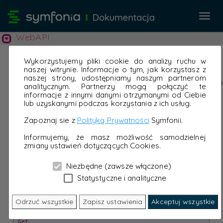
Przeł
nawi
WebAPI
Wykorzystujemy pliki cookie do analizy ruchu w
naszej witrynie. Informacje o tym, jak korzystasz z
naszej strony, udostępniamy naszym partnerom
analitycznym. Partnerzy mogą połączyć te
informacje z innymi danymi otrzymanymi od Ciebie
lub uzyskanymi podczas korzystania z ich usług.
Zapoznaj sie z
Polityką Prywatności
Symfonii.
Informujemy, że masz możliwość samodzielnej
zmiany ustawień dotyczących Cookies.
Niezbędne (zawsze włączone)
Statystyczne i analityczne
Odrzuć wszystkie
Zapisz ustawienia
Akceptuj wszystkie