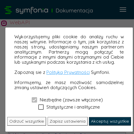
Przeł
nawi
WebAPI
Wykorzystujemy pliki cookie do analizy ruchu w
naszej witrynie. Informacje o tym, jak korzystasz z
naszej strony, udostępniamy naszym partnerom
analitycznym. Partnerzy mogą połączyć te
informacje z innymi danymi otrzymanymi od Ciebie
lub uzyskanymi podczas korzystania z ich usług.
Zapoznaj sie z
Polityką Prywatności
Symfonii.
Informujemy, że masz możliwość samodzielnej
zmiany ustawień dotyczących Cookies.
Niezbędne (zawsze włączone)
Statystyczne i analityczne
Odrzuć wszystkie
Zapisz ustawienia
Akceptuj wszystkie