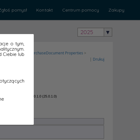
Zgłoś pomysł
Kontakt
Centrum pomocy
Zakupy
2025
acje o tym,
litycznym.
 Ciebie lub
otyczących
ne