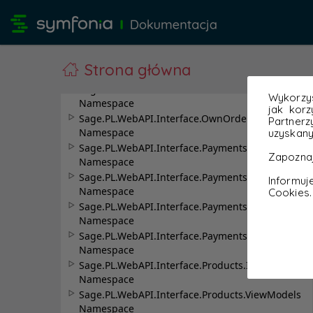
Strona główna
Wykorzys
jak korz
Partnerz
uzyskany
Zapoznaj
Informu
Cookies.