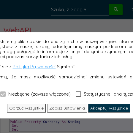
WebAPI
tujemy pliki cookie do analizy ruchu w naszej witrynie. Inform
ystasz z naszej strony, udostępniamy naszym partnerom ana
y mogą połączyć te informacje z innymi danymi otrzymanymi od
mi podczas korzystania z ich usług.
 sie z
Polityką Prywatności
Symfonii.
jemy, że masz możliwość samodzielnej zmiany ustawień d
Niezbędne (zawsze włączone)
Statystyczne i analitycz
Odrzuć wszystkie
Zapisz ustawienia
Akceptuj wszystkie