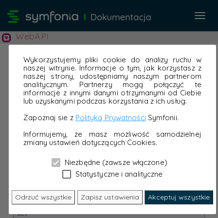
Przeł
nawi
WebAPI
Wykorzystujemy pliki cookie do analizy ruchu w
naszej witrynie. Informacje o tym, jak korzystasz z
naszej strony, udostępniamy naszym partnerom
analitycznym. Partnerzy mogą połączyć te
informacje z innymi danymi otrzymanymi od Ciebie
lub uzyskanymi podczas korzystania z ich usług.
Zapoznaj sie z
Polityką Prywatności
Symfonii.
Informujemy, że masz możliwość samodzielnej
zmiany ustawień dotyczących Cookies.
Niezbędne (zawsze włączone)
Statystyczne i analityczne
Odrzuć wszystkie
Zapisz ustawienia
Akceptuj wszystkie