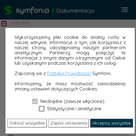
Przeł
nawi
WebAPI
Wykorzystujemy pliki cookie do analizy ruchu w
naszej witrynie. Informacje o tym, jak korzystasz z
naszej strony, udostępniamy naszym partnerom
analitycznym. Partnerzy mogą połączyć te
informacje z innymi danymi otrzymanymi od Ciebie
lub uzyskanymi podczas korzystania z ich usług.
Zapoznaj sie z
Polityką Prywatności
Symfonii.
Informujemy, że masz możliwość samodzielnej
zmiany ustawień dotyczących Cookies.
Niezbędne (zawsze włączone)
Statystyczne i analityczne
Odrzuć wszystkie
Zapisz ustawienia
Akceptuj wszystkie