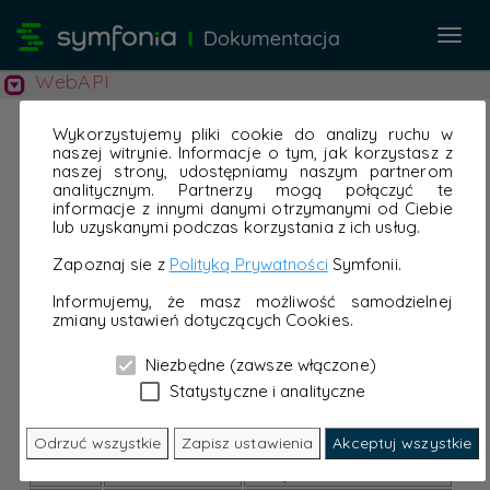
Przeł
nawi
WebAPI
Wykorzystujemy pliki cookie do analizy ruchu w
naszej witrynie. Informacje o tym, jak korzystasz z
naszej strony, udostępniamy naszym partnerom
analitycznym. Partnerzy mogą połączyć te
informacje z innymi danymi otrzymanymi od Ciebie
lub uzyskanymi podczas korzystania z ich usług.
Zapoznaj sie z
Polityką Prywatności
Symfonii.
Informujemy, że masz możliwość samodzielnej
zmiany ustawień dotyczących Cookies.
Niezbędne (zawsze włączone)
Statystyczne i analityczne
Odrzuć wszystkie
Zapisz ustawienia
Akceptuj wszystkie