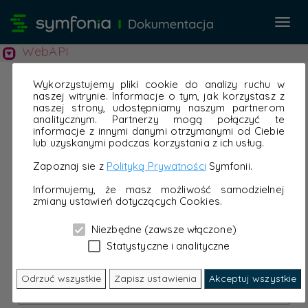
Przeł
nawi
WebAPI
Wykorzystujemy pliki cookie do analizy ruchu w
naszej witrynie. Informacje o tym, jak korzystasz z
naszej strony, udostępniamy naszym partnerom
analitycznym. Partnerzy mogą połączyć te
informacje z innymi danymi otrzymanymi od Ciebie
lub uzyskanymi podczas korzystania z ich usług.
Zapoznaj sie z
Polityką Prywatności
Symfonii.
Informujemy, że masz możliwość samodzielnej
zmiany ustawień dotyczących Cookies.
Niezbędne (zawsze włączone)
Statystyczne i analityczne
Odrzuć wszystkie
Zapisz ustawienia
Akceptuj wszystkie