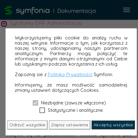
Przeł
nawi
Symfonia ERP Administracja
Wykorzystujemy pliki cookie do analizy ruchu w
naszej witrynie. Informacje o tym, jak korzystasz z
naszej strony, udostępniamy naszym partnerom
analitycznym. Partnerzy mogą połączyć te
informacje z innymi danymi otrzymanymi od Ciebie
lub uzyskanymi podczas korzystania z ich usług.
Zapoznaj sie z
Polityką Prywatności
Symfonii.
Informujemy, że masz możliwość samodzielnej
zmiany ustawień dotyczących Cookies.
Niezbędne (zawsze włączone)
Statystyczne i analityczne
Odrzuć wszystkie
Zapisz ustawienia
Akceptuj wszystkie