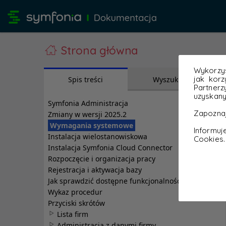
Strona główna
Wykorzys
jak korz
Partnerz
uzyskany
Zapoznaj
Informu
Cookies.