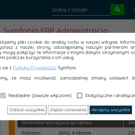
Symfonia ERP Administracja
tujemy pliki cookie do analizy ruchu w naszej witrynie. Inform
ystasz z naszej strony, udostępniamy naszym partnerom ana
y mogą połączyć te informacje z innymi danymi otrzymanymi od
mi podczas korzystania z ich usług.
 sie z
Polityką Prywatności
Symfonii.
jemy, że masz możliwość samodzielnej zmiany ustawień d
Niezbędne (zawsze włączone)
Statystyczne i analitycz
Odrzuć wszystkie
Zapisz ustawienia
Akceptuj wszystkie