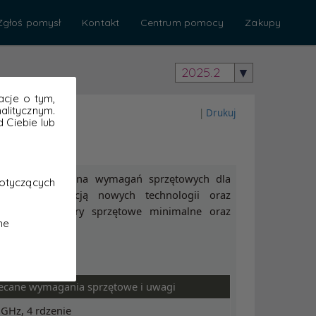
Zgłoś pomysł
Kontakt
Centrum pomocy
Zakupy
2025.2
acje o tym,
litycznym.
 Ciebie lub
otyczących
ne